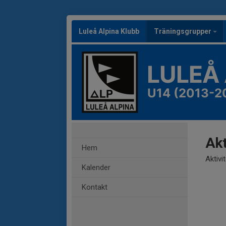
Luleå Alpina Klubb
Träningsgrupper
LULEÅ
U14 (2013-2
Akt
Hem
Aktivi
Kalender
Kontakt