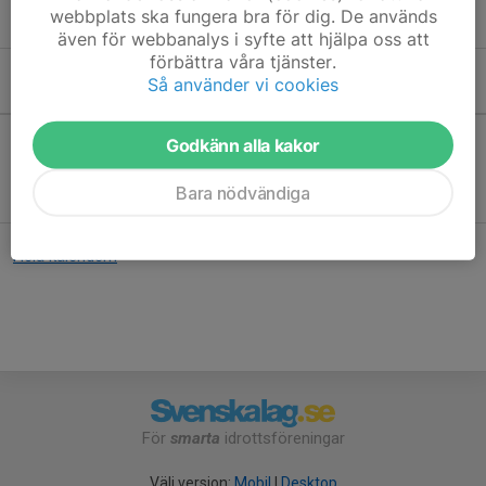
Nivå: öppet för alla nivåer.
webbplats ska fungera bra för dig. De används
även för webbanalys i syfte att hjälpa oss att
förbättra våra tjänster.
Så använder vi cookies
Kommande aktiviteter
Godkänn alla kakor
Inga aktiviteter inbokade
Bara nödvändiga
Hela kalendern
För
smarta
idrottsföreningar
Välj version:
Mobil
|
Desktop