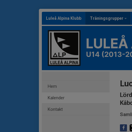
Luleå Alpina Klubb
Träningsgrupper
LULEÅ
U14 (2013-2
Luc
Hem
Lörd
Kalender
Kåbd
Kontakt
Saml