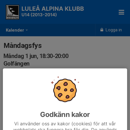
LULEÅ ALPINA KLUBB
U14 (2013-2014)
Logga in
Kalender
Måndagsfys
Måndag 1 jun, 18:30-20:00
Golfängen
Samling: 18:30, Golfängen
Godkänn kakor
Vi använder oss av kakor (cookies) för att vår
webbplats ska fungera bra för dig. De används