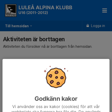
LULEÅ ALPINA KLUBB
U16 (2011-2012)
Logga in
Till hemsidan
Aktiviteten är borttagen
Aktiviteten du försöker nå är borttagen från hemsidan.
Godkänn kakor
Vi använder oss av kakor (cookies) för att vår
webbplats ska fungera bra för dig. De används