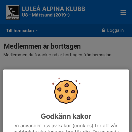
LULEÅ ALPINA KLUBB
U8 - Måttsund (2019-)
Logga in
Till hemsidan
Medlemmen är borttagen
Medlemmen du försöker nå är borttagen från hemsidan.
Godkänn kakor
Vi använder oss av kakor (cookies) för att vår
webbplats ska fungera bra för dig. De används