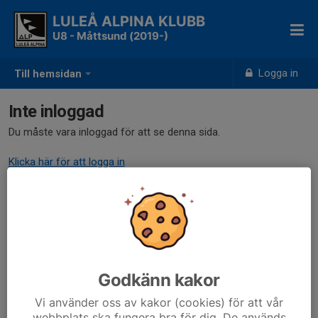
LULEÅ ALPINA KLUBB
U8 - Måttsund (2019-)
Logga in
Till hemsidan
Inte inloggad
Du måste vara inloggad för att se denna sida.
Klicka här för att logga in
Godkänn kakor
Vi använder oss av kakor (cookies) för att vår
webbplats ska fungera bra för dig. De används