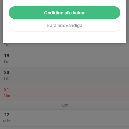
16
Tis
Godkänn alla kakor
17
Bara nödvändiga
Ons
18
Tor
19
Fre
20
Lör
21
Sön
v.39
22
Mån