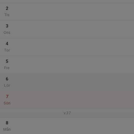
2
Tis
3
Ons
4
Tor
5
Fre
6
Lör
7
Sön
v.37
8
Mån