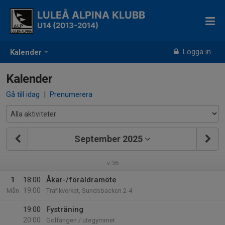
LULEÅ ALPINA KLUBB
U14 (2013-2014)
Logga in
Kalender
Kalender
Gå till idag
|
Prenumerera
September 2025
v.36
1
18:00
Åkar-/föräldramöte
19:00
Mån
Trafikverket, Sundsbacken 2-4
19:00
Fysträning
20:00
Golfängen / utegymmet