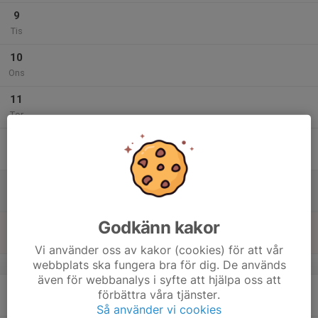
9
Tis
10
Ons
11
Tor
12
Fre
13
Lör
Godkänn kakor
14
Sön
Vi använder oss av kakor (cookies) för att vår
webbplats ska fungera bra för dig. De används
v.38
även för webbanalys i syfte att hjälpa oss att
15
förbättra våra tjänster.
Mån
Så använder vi cookies