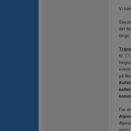
Vi häl
Säson
det fi
länge 
Träni
Kl. 17
helgru
eventu
på fika
Kallel
kallel
komm
För at
Alpin
Alpin
med i.