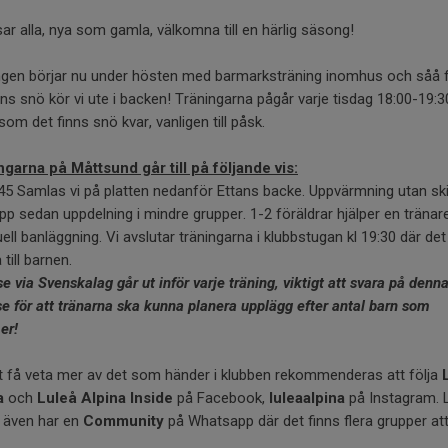
sar alla, nya som gamla, välkomna till en härlig säsong!
gen börjar nu under hösten med barmarksträning inomhus och såå f
nns snö kör vi ute i backen! Träningarna pågår varje tisdag 18:00-19:3
som det finns snö kvar, vanligen till påsk.
ngarna på Måttsund går till på följande vis:
:45 Samlas vi på platten nedanför Ettans backe. Uppvärmning utan ski
pp sedan uppdelning i mindre grupper. 1-2 föräldrar hjälper en träna
ell banläggning. Vi avslutar träningarna i klubbstugan kl 19:30 där det
 till barnen.
se via Svenskalag går ut inför varje träning, viktigt att svara på denn
se för att tränarna ska kunna planera upplägg efter antal barn som
er!
t få veta mer av det som händer i klubben rekommenderas att följa
a
och
Luleå Alpina Inside
på Facebook,
luleaalpina
på Instagram. 
a även har en
Community
på Whatsapp där det finns flera grupper at