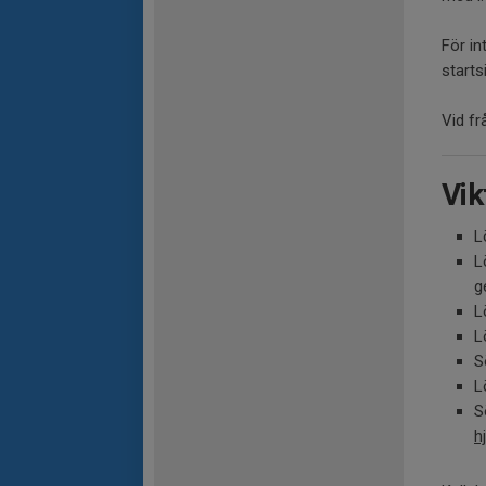
För in
starts
Vid fr
Vik
L
L
g
L
L
S
L
S
h