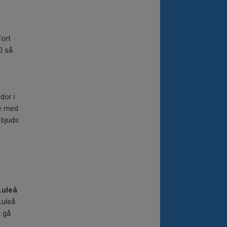
ort
0 så
dor i
re med
 bjuds
a
Luleå
Luleå
t gå