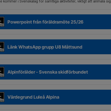
se kommer i Svenskalag för samtliga aktiviteter, viktigt att anmäla sig
Powerpoint från föräldramöte 25/26
Länk WhatsApp grupp U8 Måttsund
Alpinförälder - Svenska skidförbundet
Värdegrund Luleå Alpina