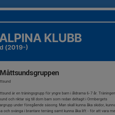
 ALPINA KLUBB
d (2019-)
 Måttsundsgruppen
ttsund
tsund är en träningsgrupp för yngre barn i åldrarna 6-7 år. Träningen
sund och riktar sig till dom barn som redan deltagit i Ormbergets
argrupp under föregående säsong. Man skall kunna åka skidor, kunn
 och svänga i brantare terräng samt kunna åka lift - för att vara me