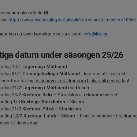
tresseanmälan går du till
idan.
https://www.svenskalag.se/luleaak/formular/bli-medlem/10560
ågor kan du även kontakta oss via e-post:
info@lalp.se
tiga datum under säsongen 25/26
ördag 10/1
Lägerdag i Måttsund
ördag 31/1
Träningstävling i Måttsund
- lära oss att tävla och
enomföra tävling.
Vi behöver föräldrar som hjälper till denna dag!
ördag 21/2
Lägerdag i Måttsund
med lunch.
ördag 28/2
Kustcup: Kalix
– Storslalom - rekommenderad​
öndag 1/3
Kustcup: Storklinten
– Slalom ​​
ördag 21/3
Kustcup: Piteå
– Storslalom.​
öndag 22/3
Kustcup: Luleå
– Slalom – Final.
Vi behöver föräldrar 
jälper till denna dag!