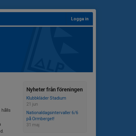
Logga in
Nyheter från föreningen
Klubbkläder Stadium
21 jun
 hålls
Nationaldagsintervaller 6/6
på Ormberget!
a
31 maj
d.