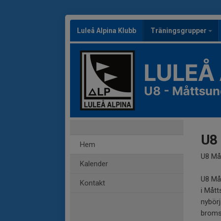
Luleå Alpina Klubb
Träningsgrupper
LULEÅ
U8 - Måttsun
U8
Hem
U8 Må
Kalender
U8 Måt
Kontakt
i Mått
nybörj
bromsa