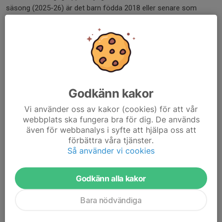
säsong (2025-26) är det barn födda 2018 eller senare som
tränar i Ormberget. Träningen hålls i Ormbergsbacken. Det är en
nybörjargrupp, men man skall kunna åka skidor och kunna åka
lift för att vara med.
Skidträningen börjar efter nyår och pågår så länge som det finns
snö kvar i backen, vanligen till påsk.
Godkänn kakor
För intresseanmälan går du till startsidan.
Luleå Alpina Klubb
Vi använder oss av kakor (cookies) för att vår
Observera att man måste anmäla sig oavsett om man har
webbplats ska fungera bra för dig. De används
deltagit tidigare eller ej.
även för webbanalys i syfte att hjälpa oss att
förbättra våra tjänster.
För att vara med skall man:
Så använder vi cookies
Klara att åka liften själv.
Kunna svänga.
Godkänn alla kakor
Kunna bromsa.
Ha hjälm på sig.
Bara nödvändiga
Vid frågor kan du även kontakta oss via e-post:
info@lalp.se