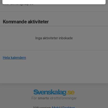
eller simon@lalp.se
Kommande aktiviteter
Inga aktiviteter inbokade
Hela kalendern
För
smarta
idrottsföreningar