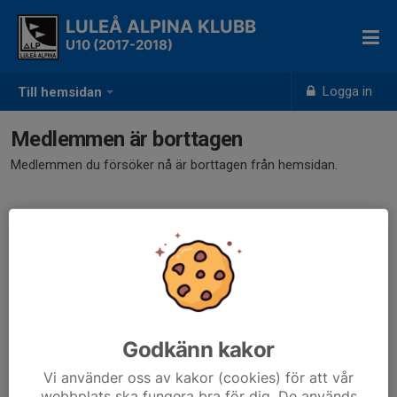
LULEÅ ALPINA KLUBB
U10 (2017-2018)
Logga in
Till hemsidan
Medlemmen är borttagen
Medlemmen du försöker nå är borttagen från hemsidan.
Godkänn kakor
Vi använder oss av kakor (cookies) för att vår
webbplats ska fungera bra för dig. De används