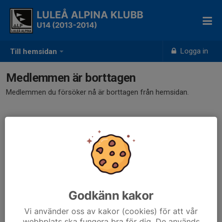
LULEÅ ALPINA KLUBB
U14 (2013-2014)
Logga in
Till hemsidan
Medlemmen är borttagen
Medlemmen du försöker nå är borttagen från hemsidan.
Godkänn kakor
Vi använder oss av kakor (cookies) för att vår
webbplats ska fungera bra för dig. De används