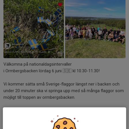
Välkomna på nationaldagsintervaller
i Ormbergsbacken lördag 6 juni 🇸🇪 kl 10.30-11.30!
Vi kommer sätta små Sverige-flaggor längst ner i backen och
under 20 minuter ska vi springa upp med så många flaggor som
möjligt till toppen av ormbergsbacken.
Jag håller i en gemensam uppvärmning och sen börjar vi
samtidigt längst ner i backen.