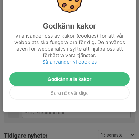
Detta är en familjeaktivitet utan tränare så föräldrar med yngre
barn måste vara med och ta hand om sina barn.
Alla är välkomna så ta med hela familjen eller en vän!
Godkänn kakor
Vi använder oss av kakor (cookies) för att vår
Förra året sprang vi upp och ner tillsammans lika många
webbplats ska fungera bra för dig. De används
höjdmeter som Mont Blanc! Alla kör efter egen förmåga.
även för webbanalys i syfte att hjälpa oss att
förbättra våra tjänster.
Svara gärna på inbjudan som skickats ut via svenska lag!
Så använder vi cookies
Dela nyhet
Godkänn alla kakor
Bara nödvändiga
Kommentarer
Tidigare nyheter