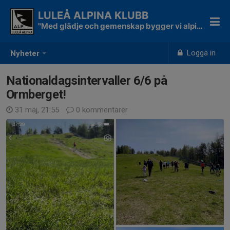
LULEÅ ALPINA KLUBB
"Med glädje och gemenskap bygger vi alpina skidåkare"
Logga in
Nyheter
Nationaldagsintervaller 6/6 på
Ormberget!
31 maj, 21:55
0 kommentarer