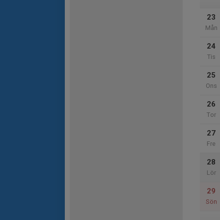
23
Mån
24
Tis
25
Ons
26
Tor
27
Fre
28
Lör
29
Sön