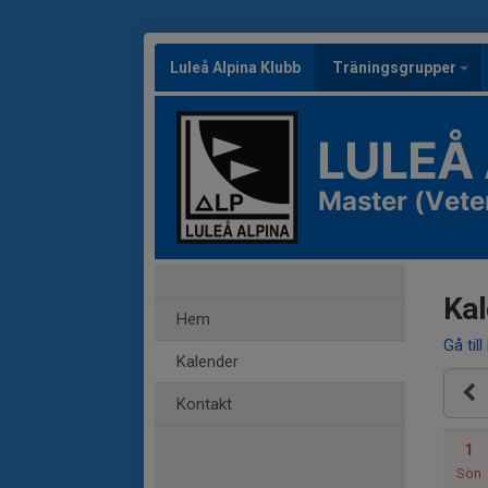
Luleå Alpina Klubb
Träningsgrupper
LULEÅ
Master (Vete
Kal
Hem
Gå till
Kalender
Kontakt
1
Sön