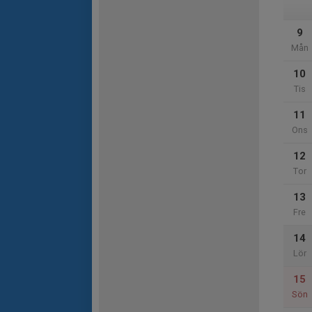
9
Mån
10
Tis
11
Ons
12
Tor
13
Fre
14
Lör
15
Sön