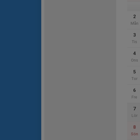
2
Mån
3
Tis
4
Ons
5
Tor
6
Fre
7
Lör
8
Sön