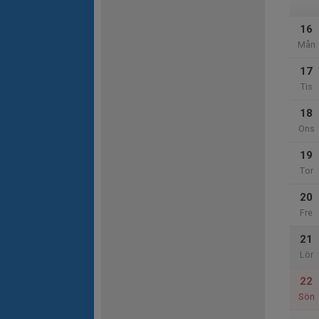
16
Mån
17
Tis
18
Ons
19
Tor
20
Fre
21
Lör
22
Sön